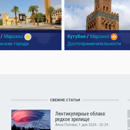
/
Марокко
Кутубия
/
Марокко
нские города
Достопримечательности
СВЕЖИЕ СТАТЬИ
Лентикулярные облака:
редкое зрелище
Анна Попова
, 1 дек 2025 - 20:29