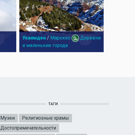
Укаимден
/
Марокко
Деревни
и маленькие города
ТАГИ
Музеи
Религиозные храмы
Достопримечательности