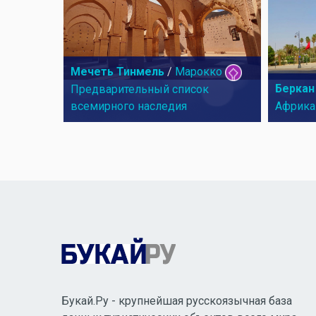
Мечеть Тинмель
/
Марокко
Беркан
Предварительный список
всемирного наследия
Африка
Букай.Ру - крупнейшая русскоязычная база