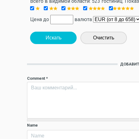
Всего в видимой области: 523 гостиниц. Пока
Цена до
валюта
Искать
Очистить
ДОБАВИТ
Comment
*
Name