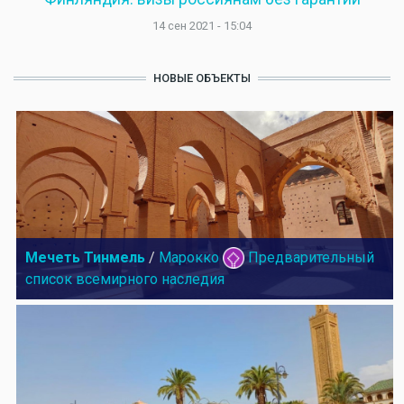
14 сен 2021 - 15:04
НОВЫЕ ОБЪЕКТЫ
Мечеть Тинмель
/
Марокко
Предварительный
список всемирного наследия