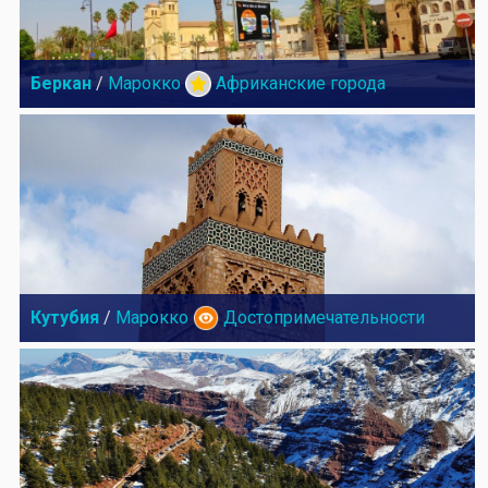
Беркан
/
Марокко
Африканские города
Кутубия
/
Марокко
Достопримечательности