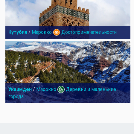
Кутубия
/
Марокко
Достопримечательности
Укаимден
/
Марокко
Деревни и маленькие
города