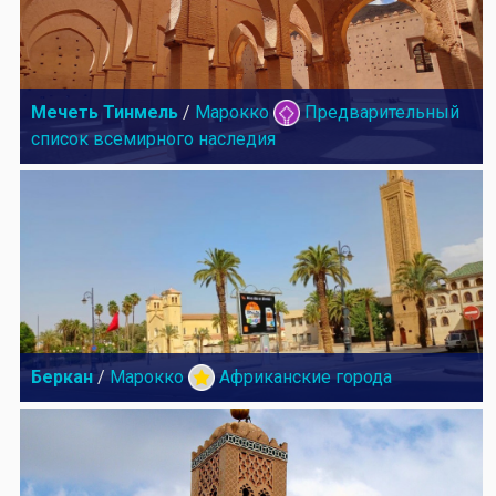
Мечеть Тинмель
/
Марокко
Предварительный
список всемирного наследия
Беркан
/
Марокко
Африканские города