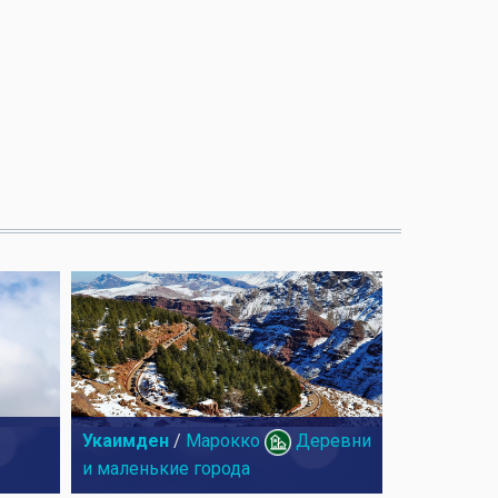
Укаимден
/
Марокко
Деревни
и маленькие города