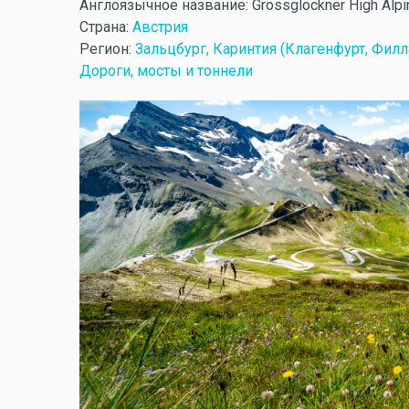
Англоязычное название:
Grossglockner High Alpi
Страна:
Австрия
Регион:
Зальцбург, Каринтия (Клагенфурт, Филл
Дороги, мосты и тоннели