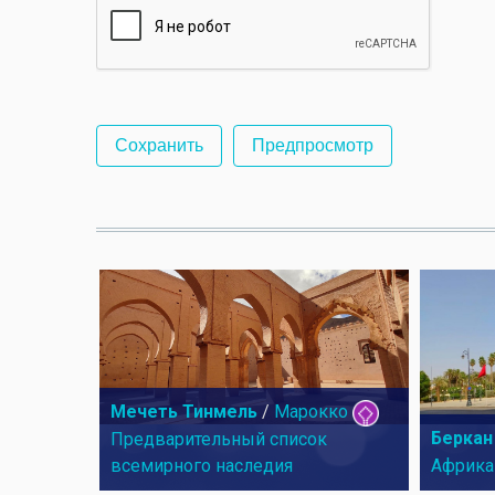
Мечеть Тинмель
/
Марокко
Беркан
Предварительный список
всемирного наследия
Африка