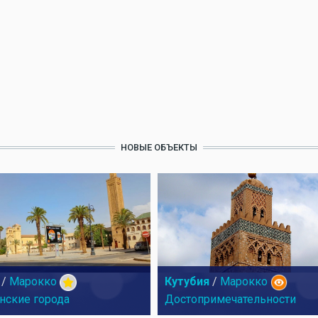
НОВЫЕ ОБЪЕКТЫ
/
Марокко
Кутубия
/
Марокко
нские города
Достопримечательности