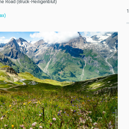
ne Road (Bruck-Heiligenblut)
1
ах)