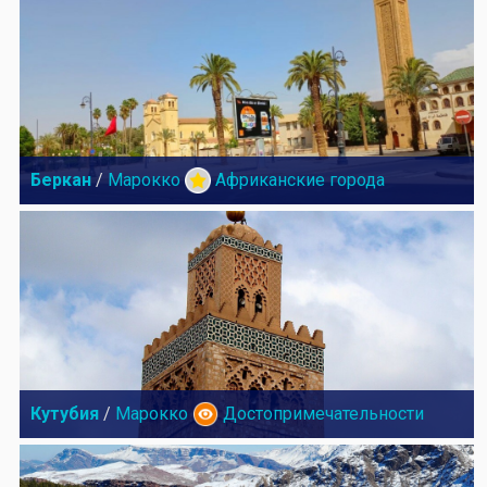
Беркан
/
Марокко
Африканские города
Кутубия
/
Марокко
Достопримечательности