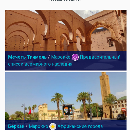
Мечеть Тинмель
/
Марокко
Предварительный
список всемирного наследия
Беркан
/
Марокко
Африканские города