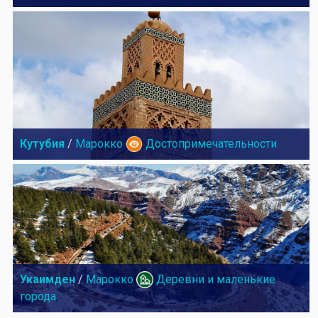
Кутубия
/
Марокко
Достопримечательности
Укаимден
/
Марокко
Деревни и маленькие
города