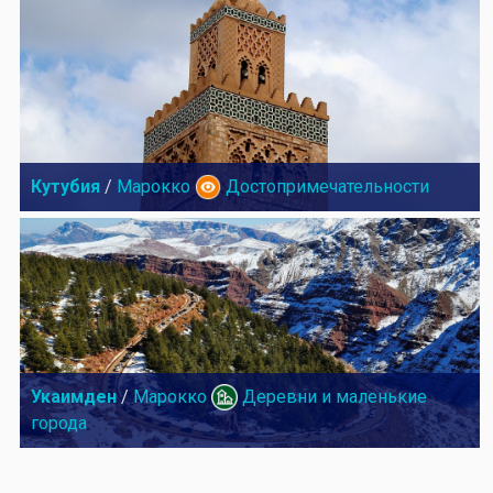
Кутубия
/
Марокко
Достопримечательности
Укаимден
/
Марокко
Деревни и маленькие
города