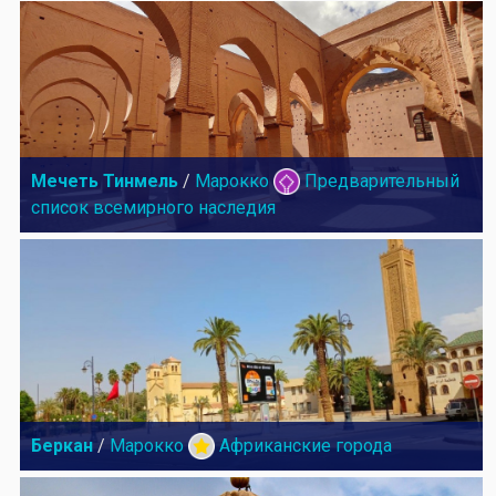
Мечеть Тинмель
/
Марокко
Предварительный
список всемирного наследия
Беркан
/
Марокко
Африканские города