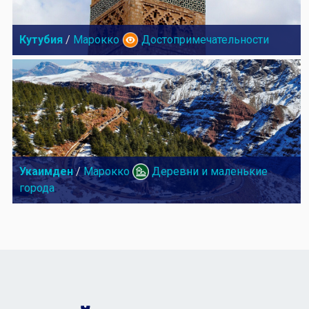
Кутубия
/
Марокко
Достопримечательности
Укаимден
/
Марокко
Деревни и маленькие
города