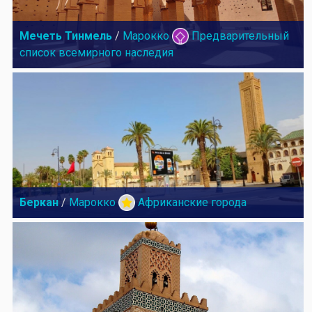
Мечеть Тинмель
/
Марокко
Предварительный
список всемирного наследия
Беркан
/
Марокко
Африканские города