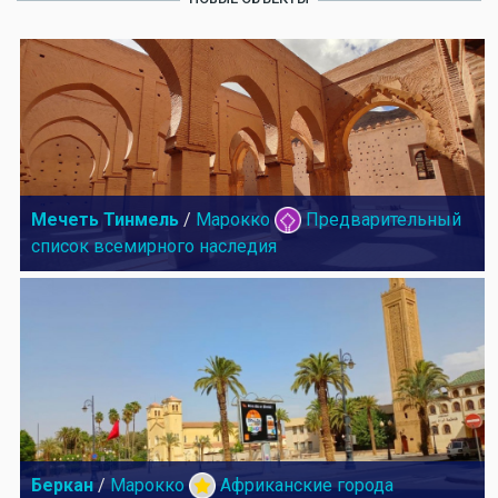
Мечеть Тинмель
/
Марокко
Предварительный
список всемирного наследия
Беркан
/
Марокко
Африканские города