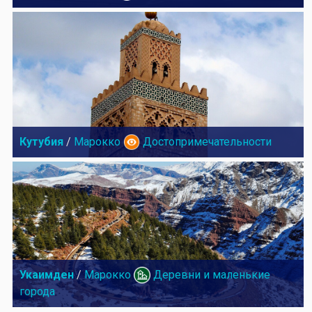
Кутубия
/
Марокко
Достопримечательности
Укаимден
/
Марокко
Деревни и маленькие
города