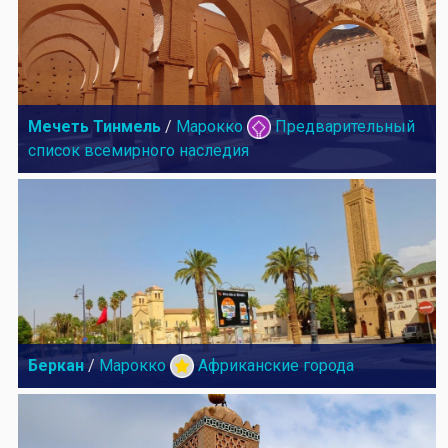
Мечеть Тинмель
/
Марокко
Предварительный
список всемирного наследия
Беркан
/
Марокко
Африканские города