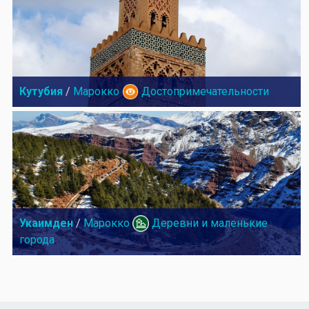
Кутубия
/
Марокко
Достопримечательности
Укаимден
/
Марокко
Деревни и маленькие
города