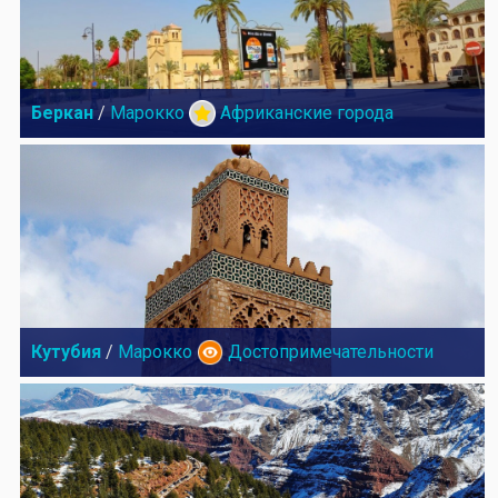
Беркан
/
Марокко
Африканские города
Кутубия
/
Марокко
Достопримечательности