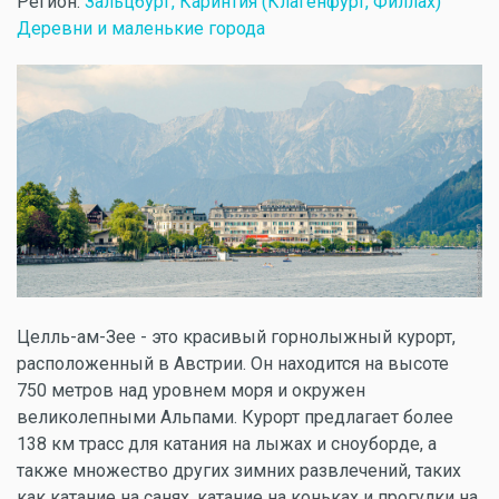
Регион:
Зальцбург, Каринтия (Клагенфурт, Филлах)
Деревни и маленькие города
Целль-ам-Зее - это красивый горнолыжный курорт,
расположенный в Австрии. Он находится на высоте
750 метров над уровнем моря и окружен
великолепными Альпами. Курорт предлагает более
138 км трасс для катания на лыжах и сноуборде, а
также множество других зимних развлечений, таких
как катание на санях, катание на коньках и прогулки на