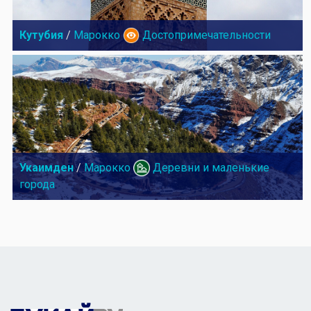
Кутубия
/
Марокко
Достопримечательности
Укаимден
/
Марокко
Деревни и маленькие
города