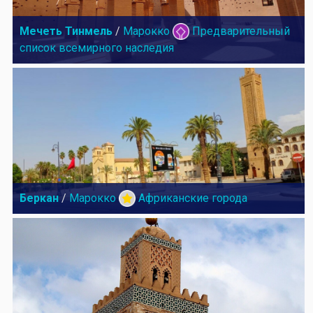
Мечеть Тинмель
/
Марокко
Предварительный
список всемирного наследия
Беркан
/
Марокко
Африканские города