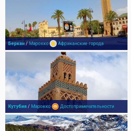
Беркан
/
Марокко
Африканские города
Кутубия
/
Марокко
Достопримечательности