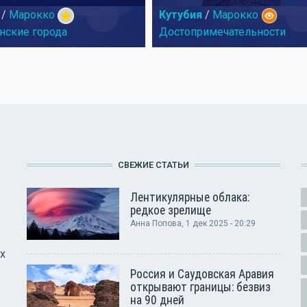
/
Марокко
Кутубия
/
Марокко
нские города
Достопримечательности
СВЕЖИЕ СТАТЬИ
Лентикулярные облака:
редкое зрелище
Анна Попова
, 1 дек 2025 - 20:29
х
Россия и Саудовская Аравия
открывают границы: безвиз
на 90 дней