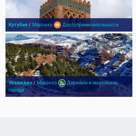
Кутубия
/
Марокко
Достопримечательности
Укаимден
/
Марокко
Деревни и маленькие
города