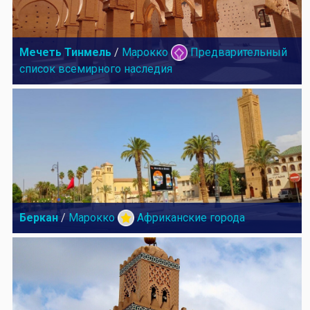
Мечеть Тинмель
/
Марокко
Предварительный
список всемирного наследия
Беркан
/
Марокко
Африканские города