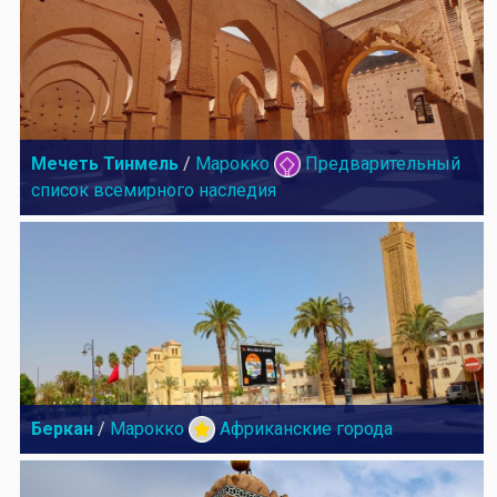
Мечеть Тинмель
/
Марокко
Предварительный
список всемирного наследия
Беркан
/
Марокко
Африканские города