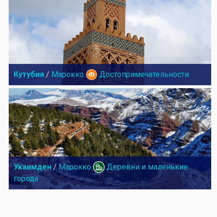
Кутубия
/
Марокко
Достопримечательности
Укаимден
/
Марокко
Деревни и маленькие
города