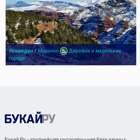
Укаимден
/
Марокко
Деревни и маленькие
города
Букай.Ру - крупнейшая русскоязычная база данных