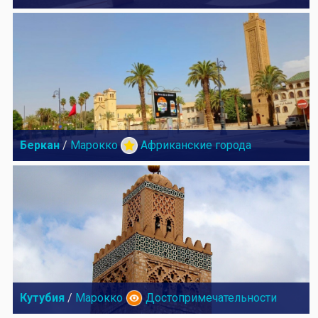
Беркан
/
Марокко
Африканские города
Кутубия
/
Марокко
Достопримечательности