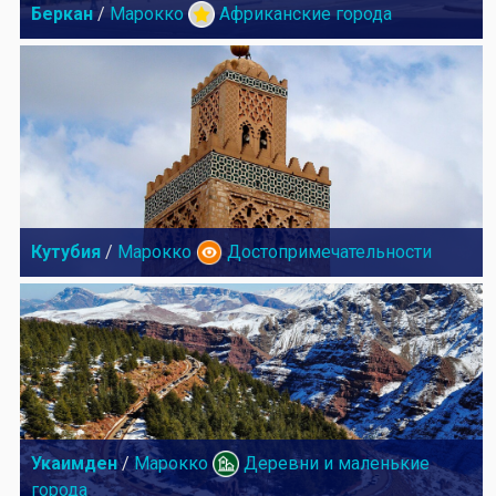
Беркан
/
Марокко
Африканские города
Кутубия
/
Марокко
Достопримечательности
Укаимден
/
Марокко
Деревни и маленькие
города