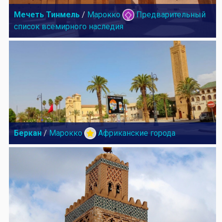
Мечеть Тинмель
/
Марокко
Предварительный
список всемирного наследия
Беркан
/
Марокко
Африканские города