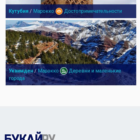
Кутубия
/
Марокко
Достопримечательности
Укаимден
/
Марокко
Деревни и маленькие
города