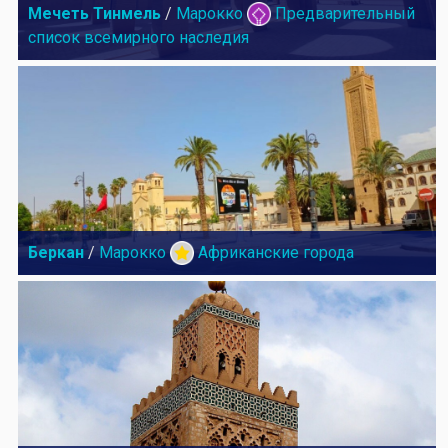
Мечеть Тинмель
/
Марокко
Предварительный
список всемирного наследия
Беркан
/
Марокко
Африканские города