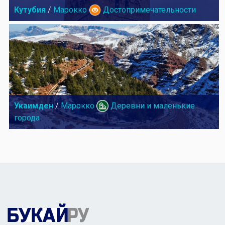
Кутубия
/
Марокко
Достопримечательности
Укаимден
/
Марокко
Деревни и маленькие
города