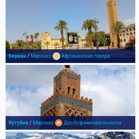
Беркан
/
Марокко
Африканские города
Кутубия
/
Марокко
Достопримечательности