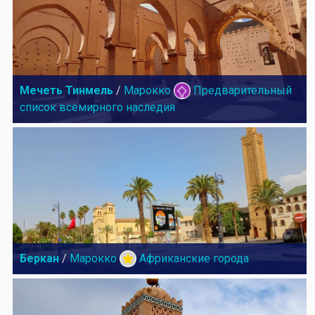
Мечеть Тинмель
/
Марокко
Предварительный
список всемирного наследия
Беркан
/
Марокко
Африканские города