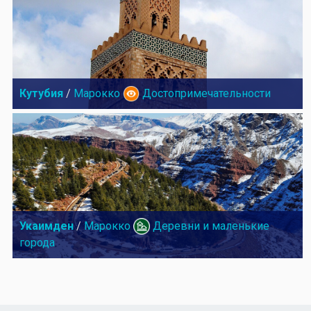
Кутубия
/
Марокко
Достопримечательности
Укаимден
/
Марокко
Деревни и маленькие
города