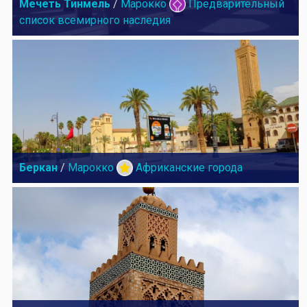
Мечеть Тинмель
/
Марокко
Предварительный
список всемирного наследия
Беркан
/
Марокко
Африканские города