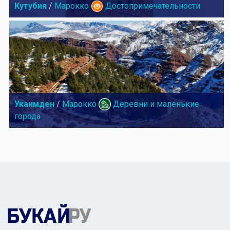
Кутубия
/
Марокко
Достопримечательности
Укаимден
/
Марокко
Деревни и маленькие
города