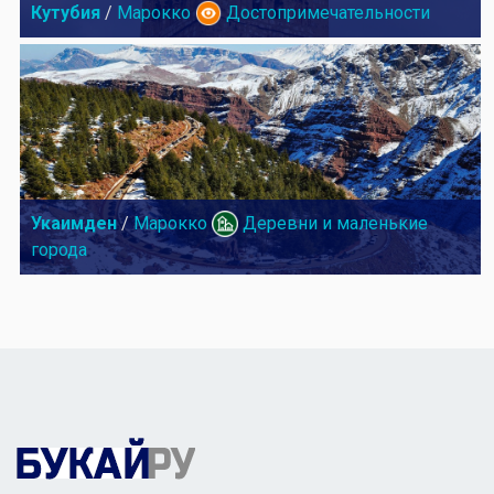
Кутубия
/
Марокко
Достопримечательности
Укаимден
/
Марокко
Деревни и маленькие
города