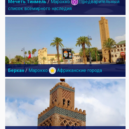
Мечеть Тинмель
/
Марокко
Предварительный
список всемирного наследия
Беркан
/
Марокко
Африканские города