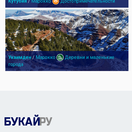
Кутубия
/
Марокко
Достопримечательности
Укаимден
/
Марокко
Деревни и маленькие
города