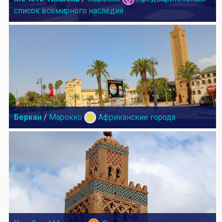
список всемирного наследия
Беркан
/
Марокко
Африканские города