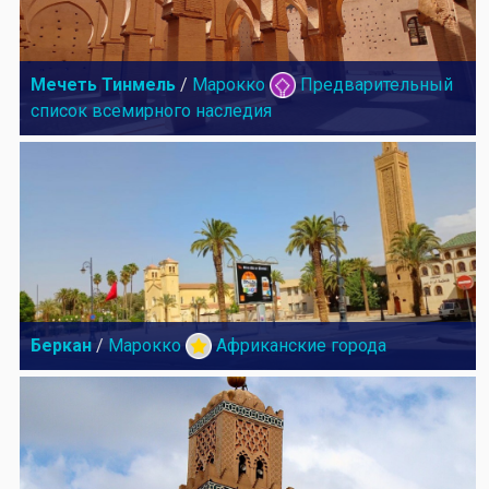
Мечеть Тинмель
/
Марокко
Предварительный
список всемирного наследия
Беркан
/
Марокко
Африканские города