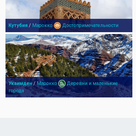
Кутубия
/
Марокко
Достопримечательности
Укаимден
/
Марокко
Деревни и маленькие
города