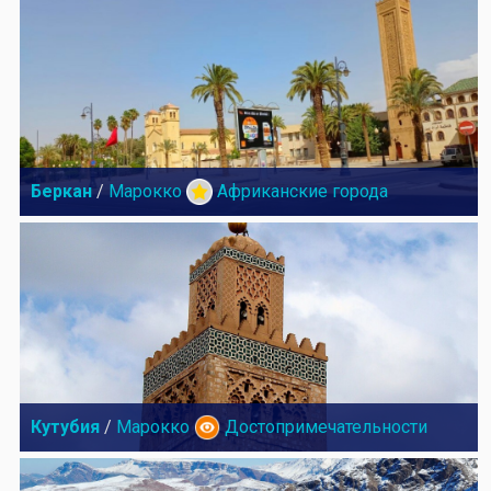
Беркан
/
Марокко
Африканские города
Кутубия
/
Марокко
Достопримечательности