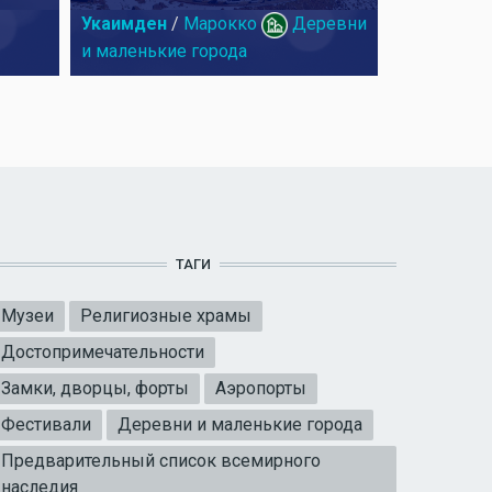
Укаимден
/
Марокко
Деревни
и маленькие города
ТАГИ
Музеи
Религиозные храмы
Достопримечательности
Замки, дворцы, форты
Аэропорты
Фестивали
Деревни и маленькие города
Предварительный список всемирного
наследия