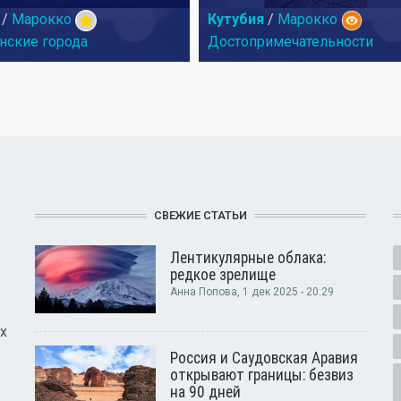
/
Марокко
Кутубия
/
Марокко
нские города
Достопримечательности
СВЕЖИЕ СТАТЬИ
Лентикулярные облака:
редкое зрелище
Анна Попова
, 1 дек 2025 - 20:29
х
Россия и Саудовская Аравия
открывают границы: безвиз
на 90 дней