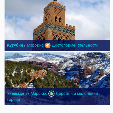
Кутубия
/
Марокко
Достопримечательности
Укаимден
/
Марокко
Деревни и маленькие
города