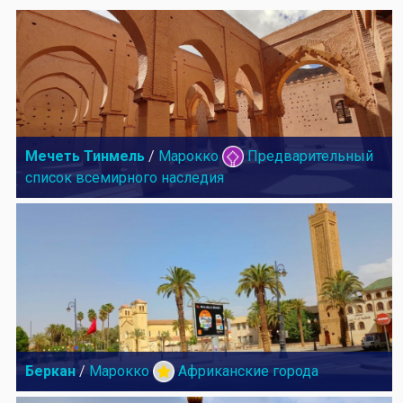
Мечеть Тинмель
/
Марокко
Предварительный
список всемирного наследия
Беркан
/
Марокко
Африканские города