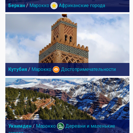
Беркан
/
Марокко
Африканские города
Кутубия
/
Марокко
Достопримечательности
Укаимден
/
Марокко
Деревни и маленькие