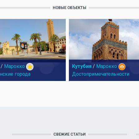
НОВЫЕ ОБЪЕКТЫ
/
Марокко
Кутубия
/
Марокко
нские города
Достопримечательности
СВЕЖИЕ СТАТЬИ