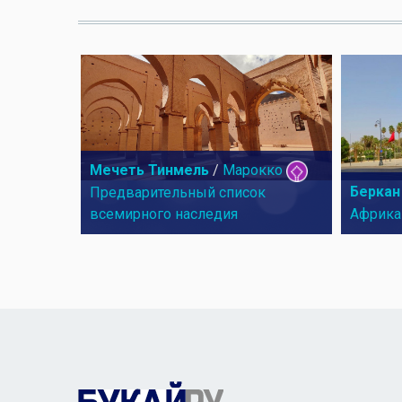
Мечеть Тинмель
/
Марокко
Беркан
Предварительный список
всемирного наследия
Африка