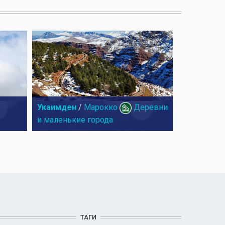
Укаимден
/
Марокко
Деревни
и маленькие города
ТАГИ