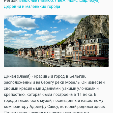
Регион:
Валлония (Намюр, Льеж, Монс, Шарлеруа)
Деревни и маленькие города
Динан (Dinant) - красивый город в Бельгии,
расположенный на берегу реки Мозель. Он известен
своими красивыми зданиями, узкими улочками и
крепостью, которая была построена в 11 веке. В
городе также есть музей, посвященный известному
композитору Адольфу Саксу, который родился здесь.
Динан также славится своими кулинарными