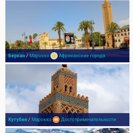
Беркан
/
Марокко
Африканские города
Кутубия
/
Марокко
Достопримечательности