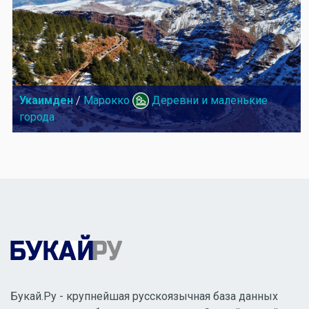
Укаимден
/
Марокко
Деревни и маленькие
города
Букай.Ру - крупнейшая русскоязычная база данных