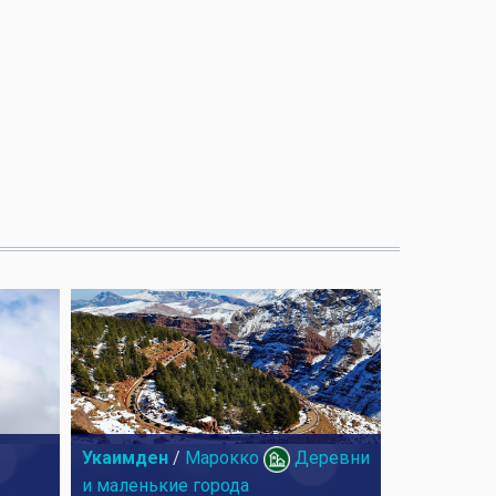
Укаимден
/
Марокко
Деревни
и маленькие города