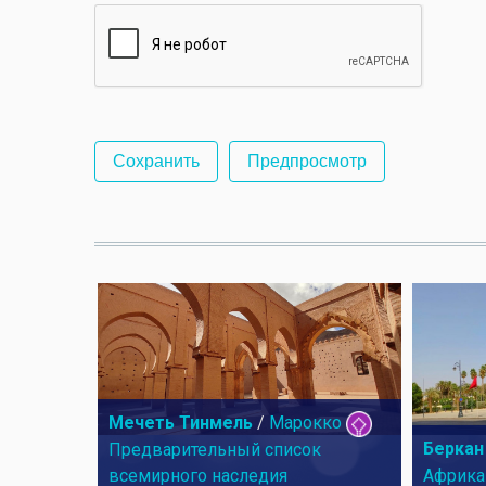
Мечеть Тинмель
/
Марокко
Беркан
Предварительный список
всемирного наследия
Африка