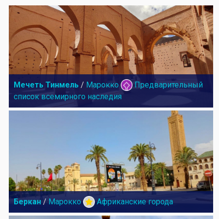
Мечеть Тинмель
/
Марокко
Предварительный
список всемирного наследия
Беркан
/
Марокко
Африканские города