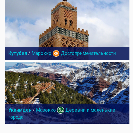
Кутубия
/
Марокко
Достопримечательности
Укаимден
/
Марокко
Деревни и маленькие
города