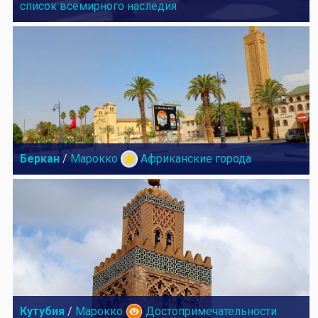
список всемирного наследия
Беркан
/
Марокко
Африканские города
Кутубия
/
Марокко
Достопримечательности