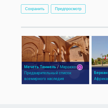
Мечеть Тинмель
/
Марокко
Беркан
Предварительный список
всемирного наследия
Африка