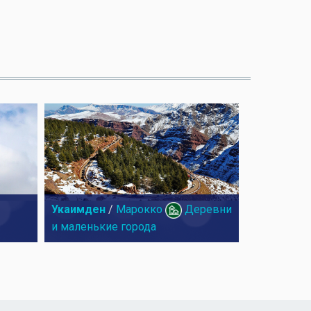
Укаимден
/
Марокко
Деревни
и маленькие города