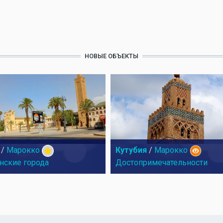
НОВЫЕ ОБЪЕКТЫ
/
Марокко
Кутубия
/
Марокко
нские города
Достопримечательности