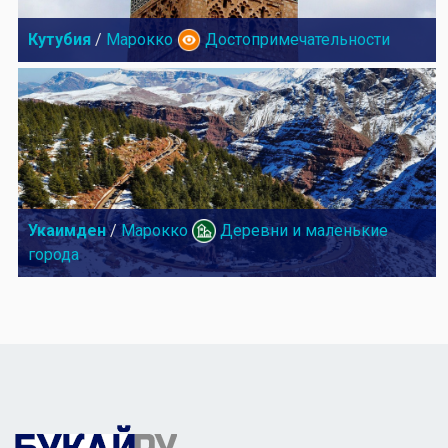
Кутубия
/
Марокко
Достопримечательности
Укаимден
/
Марокко
Деревни и маленькие
города