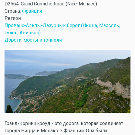
D2564: Grand Corniche Road (Nice-Monaco)
Страна:
Франция
Регион:
Прованс-Альпы-Лазурный берег (Ницца, Марсель,
Тулон, Авиньон)
Дороги, мосты и тоннели
Гранд-Корниш-роуд - это дорога, которая соединяет
города Ницца и Монако в Франции. Она была