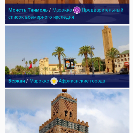
Мечеть Тинмель
/
Марокко
Предварительный
список всемирного наследия
Беркан
/
Марокко
Африканские города