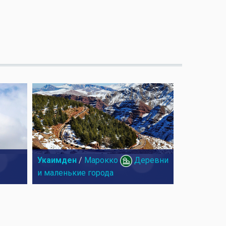
Укаимден
/
Марокко
Деревни
и маленькие города