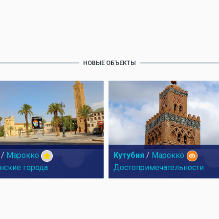
НОВЫЕ ОБЪЕКТЫ
/
Марокко
Кутубия
/
Марокко
нские города
Достопримечательности