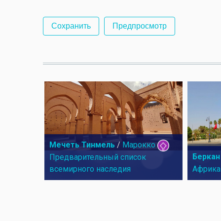
Мечеть Тинмель
/
Марокко
Беркан
Предварительный список
всемирного наследия
Африка