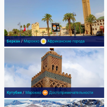
Беркан
/
Марокко
Африканские города
Кутубия
/
Марокко
Достопримечательности