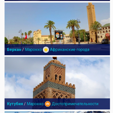
Беркан
/
Марокко
Африканские города
Кутубия
/
Марокко
Достопримечательности