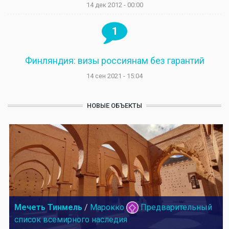
14 дек 2012 - 00:00
1
Финляндия: визы россиянам без гарантий
14 сен 2021 - 15:04
НОВЫЕ ОБЪЕКТЫ
Мечеть Тинмель
/
Марокко
Предварительный
список всемирного наследия