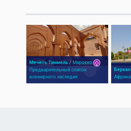
Мечеть Тинмель
/
Марокко
Беркан
Предварительный список
всемирного наследия
Африка