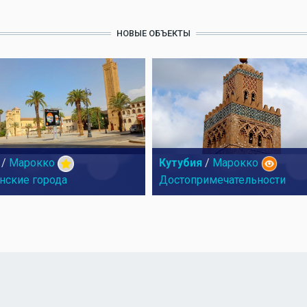
НОВЫЕ ОБЪЕКТЫ
/
Марокко
Кутубия
/
Марокко
нские города
Достопримечательности