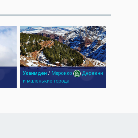
Укаимден
/
Марокко
Деревни
и маленькие города