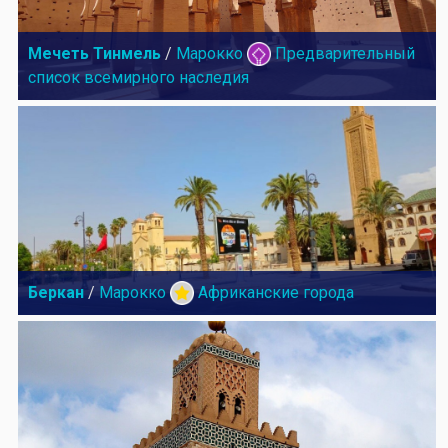
Мечеть Тинмель
/
Марокко
Предварительный
список всемирного наследия
Беркан
/
Марокко
Африканские города