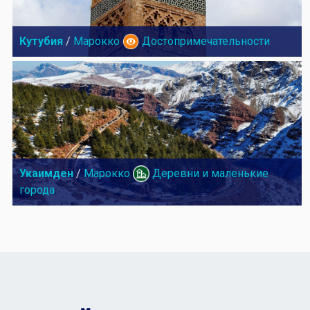
Кутубия
/
Марокко
Достопримечательности
Укаимден
/
Марокко
Деревни и маленькие
города