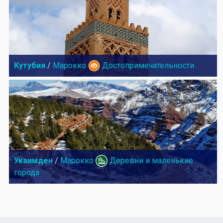
Кутубия
/
Марокко
Достопримечательности
Укаимден
/
Марокко
Деревни и маленькие
города