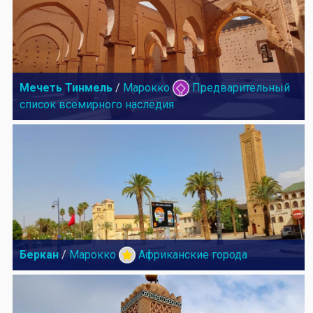
Мечеть Тинмель
/
Марокко
Предварительный
список всемирного наследия
Беркан
/
Марокко
Африканские города