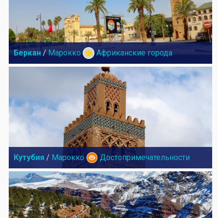
Беркан
/
Марокко
Африканские города
Кутубия
/
Марокко
Достопримечательности