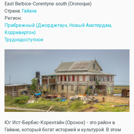
East Berbice-Corentyne south (Oronoque)
Страна:
Гайана
Регион:
Прибрежный (Джорджтаун, Новый Амстердам,
Корривертон)
Труднодоступное
Юг Ист-Бербис-Корентайн (Оронок) - это район в
Гайане, который богат историей и культурой. В этом