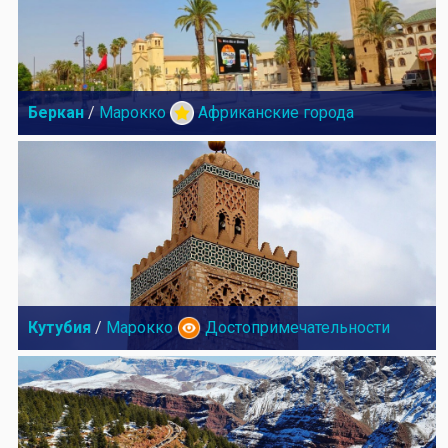
Беркан
/
Марокко
Африканские города
Кутубия
/
Марокко
Достопримечательности