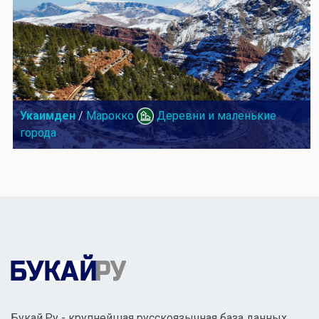
Укаимден
/
Марокко
Деревни и маленькие
города
Букай.Ру - крупнейшая русскоязычная база данных