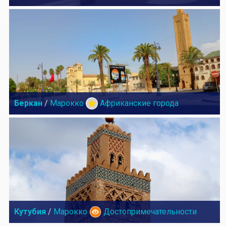
Беркан
/
Марокко
Африканские города
Кутубия
/
Марокко
Достопримечательности