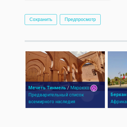
Мечеть Тинмель
/
Марокко
Беркан
Предварительный список
всемирного наследия
Африка