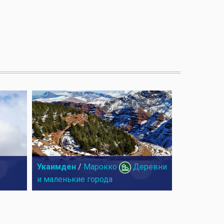
Укаимден
/
Марокко
Деревни
и маленькие города