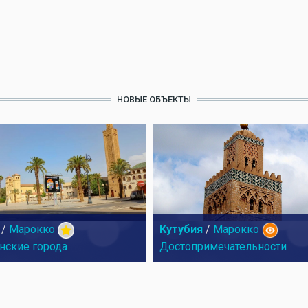
НОВЫЕ ОБЪЕКТЫ
/
Марокко
Кутубия
/
Марокко
нские города
Достопримечательности