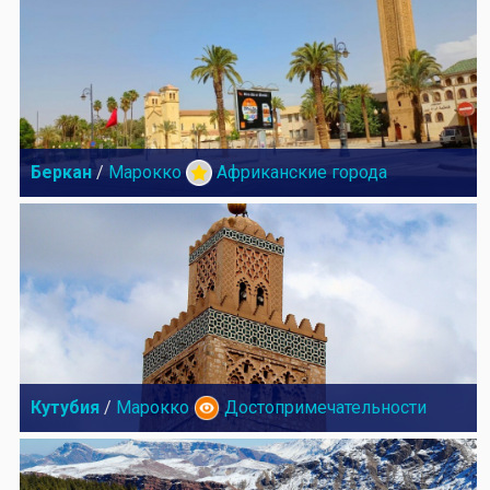
Беркан
/
Марокко
Африканские города
Кутубия
/
Марокко
Достопримечательности