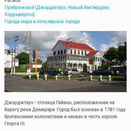
Регион:
Прибрежный (Джорджтаун, Новый Амстердам,
Корривертон)
Города мира и популярные города
Джорджтаун - столица Гайаны, расположенная на
берегу реки Демерара. Город был основан в 1781 году
британскими колонистами и назван в честь короля
Георга III.