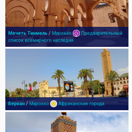
Мечеть Тинмель
/
Марокко
Предварительный
список всемирного наследия
Беркан
/
Марокко
Африканские города