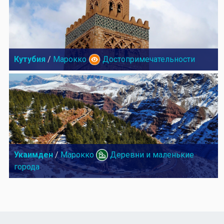
Кутубия
/
Марокко
Достопримечательности
Укаимден
/
Марокко
Деревни и маленькие
города