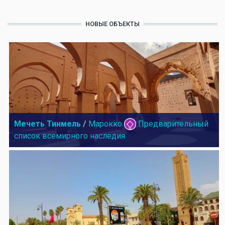
НОВЫЕ ОБЪЕКТЫ
Мечеть Тинмель
/
Марокко
Предварительный
список всемирного наследия