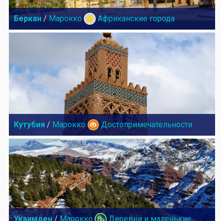
Беркан
/
Марокко
Африканские города
Кутубия
/
Марокко
Достопримечательности
Укаимден
/
Марокко
Деревни и маленькие